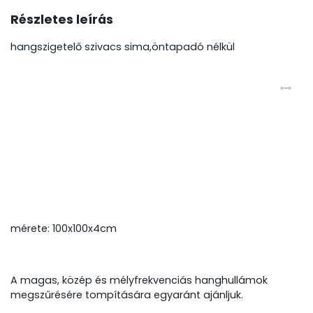
Részletes leírás
hangszigetelő szivacs sima,öntapadó nélkül
mérete: 100x100x4cm
A magas, közép és mélyfrekvenciás hanghullámok
megszűrésére tompítására egyaránt ajánljuk.