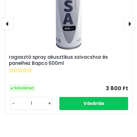
ragasztó spray akusztikus szivacshoz és
panelhez Bapco 600ml
3 800 Ft
Készleten
-
+