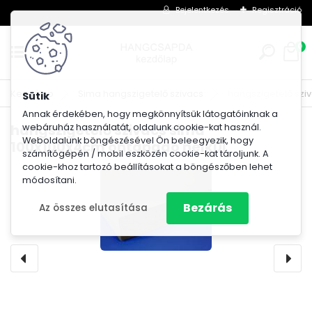
Bejelentkezés
Regisztráció
0
Kezdőlap
Sima hangszigetelő szivacs
hangszigetelő szi
Annak érdekében, hogy megkönnyítsük látogatóinknak a
webáruház használatát, oldalunk cookie-kat használ.
hangszigetelő szivacs sima
Weboldalunk böngészésével Ön beleegyezik, hogy
100x100x4cm öntapadó nélkül
számítógépén / mobil eszközén cookie-kat tároljunk. A
cookie-khoz tartozó beállításokat a böngészőben lehet
módosítani.
Bezárás
Az összes elutasítása