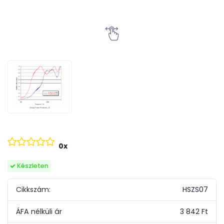
0x
Készleten
Cikkszám:
HSZS07
3 842 Ft