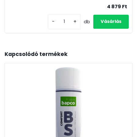
4 879 Ft
-
+
db
Kapcsolódó termékek